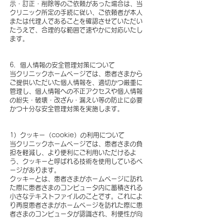
示・訂正・削除等のご依頼があった場合は、当
クリニック所定の手続に従い、ご依頼者が本人
または代理人であることを確認させていただい
たうえで、合理的な範囲で速やかに対応いたし
ます。
​
6．個人情報の安全管理対策について
当クリニックホームページでは、患者さまから
ご提供いただいた個人情報を、適切かつ厳重に
管理し、個人情報への不正アクセスや個人情報
の紛失・破壊・改ざん・漏えい等の防止に必要
かつ十分な安全管理対策を実施します。
​
1）クッキー（cookie）の利用について
当クリニックホームページでは、患者さまの負
担を軽減し、より便利にご利用いただけるよ
う、クッキーと呼ばれる技術を使用しているペ
ージがあります。
クッキーとは、患者さまがホームページに訪れ
た際に患者さまのコンピュータ内に蓄積される
小さなテキストファイルのことです。これによ
り再度患者さまがホームページを訪れた際に患
者さまのコンピュータが認識され、利便性が向