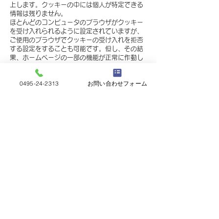
上します。クッキーの中には個人が特定できる
情報は残りません。
ほとんどのコンピュータのブラウザがクッキー
を受け入れられるように設定されていますが、
ご使用のブラウザでクッキーの受け入れを拒否
する設定をすることも可能です。但し、その結
果、ホームページの一部の機能が正常に作動し
ない場合がありますのでご了承ください。
​
0495-24-2313
お問い合わせフォーム
2）他サイトのリンクについて
当クリニックホームページには、患者さまに対
し、有用な情報・サービスをご提供するため他
の医院の運営するホームページへのリンクがあ
ります。リンク先のホームページにおける個人
情報について、当クリニックは一切責任を負う
ことができませんので、あらかじめご了承くだ
さい。
3）個人情報の保管場所について
当クリニックホームページはWixを利用してお
り、個人情報は日本国外のデーターセンターで
保管される場合があります。
詳細はWix社のプライバシーポリシーをご確認